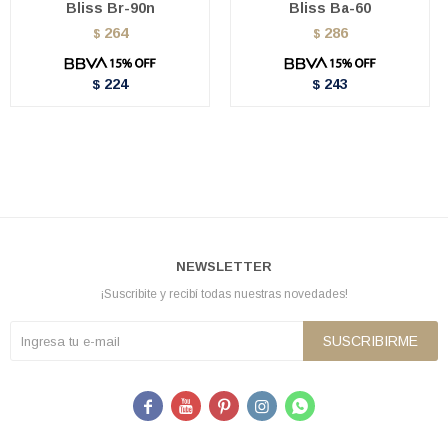
Bliss Br-90n
Bliss Ba-60
264
286
$
$
224
243
$
$
NEWSLETTER
¡Suscribite y recibí todas nuestras novedades!
SUSCRIBIRME




