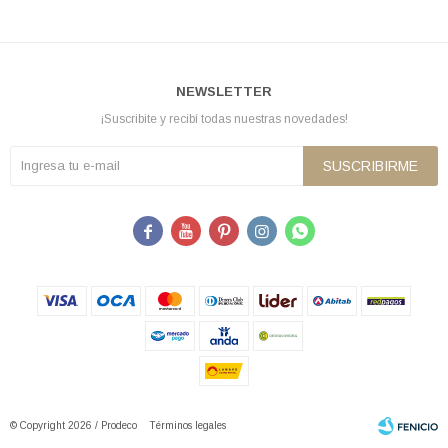
NEWSLETTER
¡Suscribite y recibí todas nuestras novedades!
SUSCRIBIRME





© Copyright 2026 / Prodeco
Términos legales