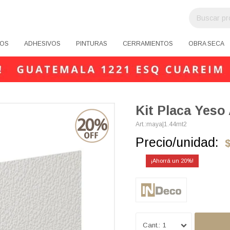
OS
ADHESIVOS
PINTURAS
CERRAMIENTOS
OBRA SECA
Kit Placa Yes
maya|1.44mt2
Precio/unidad:
20
1