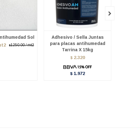

Antihumedad Sol
Adhesivo / Sella Juntas
Kit Pl
para placas antihumedad
M
mt2
1250.00 / mt2
$
Tarrina X 15kg
1000.0
$
2.320
$
1.972
$