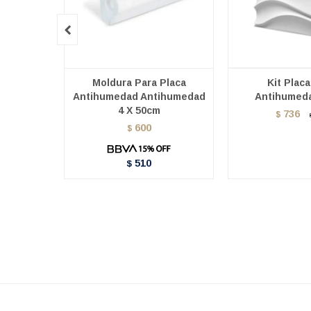

Moldura Para Placa
Kit Plac
Antihumedad Antihumedad
Antihumed
4 X 50cm
736
$
600
$
510
$