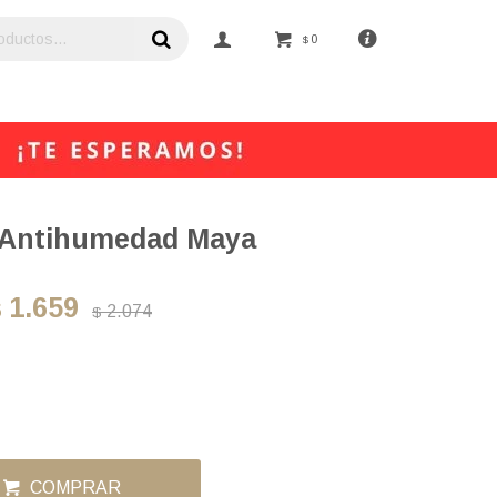
0
$
o Antihumedad Maya
1.659
$
2.074
$
COMPRAR