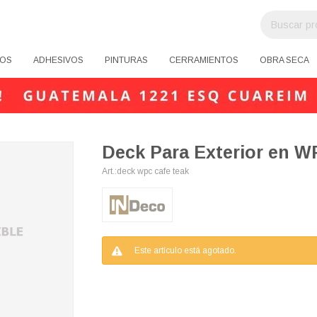
OS
ADHESIVOS
PINTURAS
CERRAMIENTOS
OBRA SECA
Deck Para Exterior en W
deck wpc cafe teak
Este artículo está agotado.