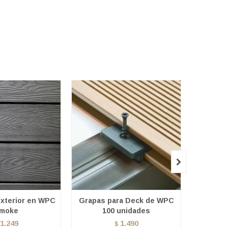

Exterior en WPC
Grapas para Deck de WPC
Grapa p
moke
100 unidades
1.249
1.490
$