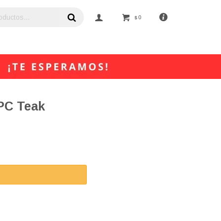
0
$
PC Teak