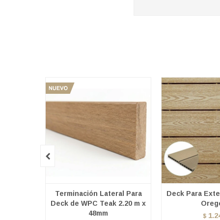

Terminación Lateral Para
Deck Para Exte
Deck de WPC Teak 2.20 m x
Oreg
48mm
1.2
$