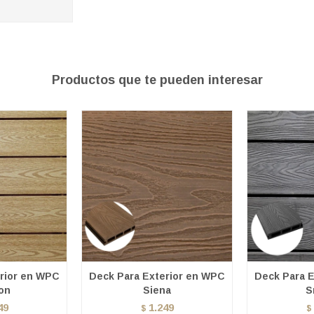
Productos que te pueden interesar
rior en WPC
Deck Para Exterior en WPC
Deck Para 
on
Siena
S
49
1.249
$
$