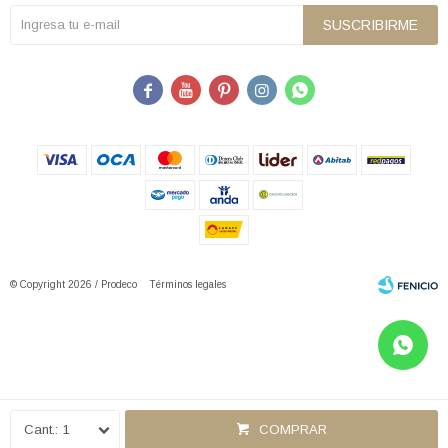
SUSCRIBIRME





© Copyright 2026 / Prodeco
Términos legales
Fenicio
1
COMPRAR