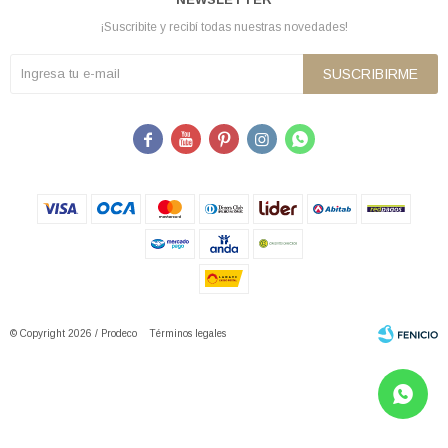
¡Suscribite y recibí todas nuestras novedades!
SUSCRIBIRME





© Copyright 2026 / Prodeco
Términos legales