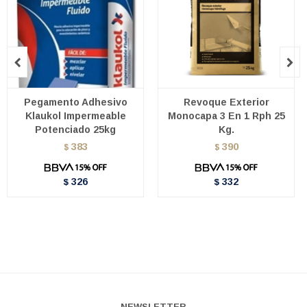


Pegamento Adhesivo
Revoque Exterior
Klaukol Impermeable
Monocapa 3 En 1 Rph 25
Potenciado 25kg
Kg.
383
390
$
$
326
332
$
$
NEWSLETTER