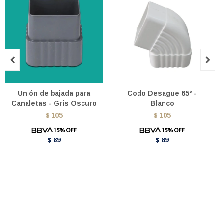


Unión de bajada para
Codo Desague 65° -
Canaletas - Gris Oscuro
Blanco
105
105
$
$
89
89
$
$