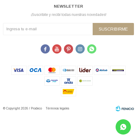
NEWSLETTER
¡Suscribite y recibí todas nuestras novedades!
SUSCRIBIRME





© Copyright 2026 / Prodeco
Términos legales