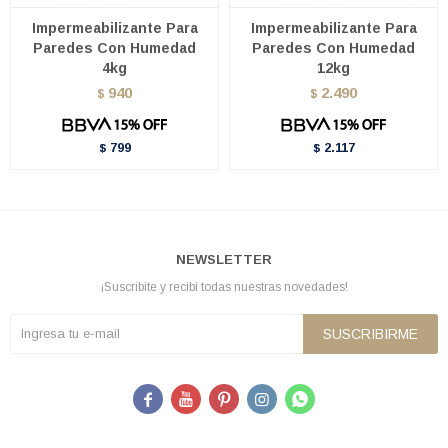
Impermeabilizante Para
Impermeabilizante Para
Paredes Con Humedad
Paredes Con Humedad
4kg
12kg
940
2.490
$
$
799
2.117
$
$
NEWSLETTER
¡Suscribite y recibí todas nuestras novedades!
SUSCRIBIRME




